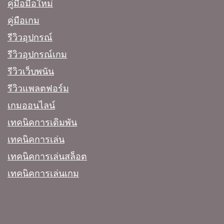
คู่มือมือใหม่
คู่มือเกม
รีวิวอุปกรณ์
รีวิวอุปกรณ์เกม
รีวิวเว็บพนัน
รีวิวแพลตฟอร์ม
เกมออนไลน์
เทคนิคการเดิมพัน
เทคนิคการเล่น
เทคนิคการเล่นสล็อต
เทคนิคการเล่นเกม