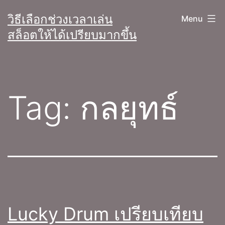
Skip
วิธีเลือกช่วงเวลาเล่น
Menu
to
สล็อตให้ได้เปรียบมากขึ้น
content
Tag:
กลยุทธ์
Lucky Drum เปรียบเทียบ