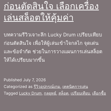
ก่อนตัดสินใจ เลือกเครื่อง
เล่นสล็อตให้คุ้มค่า
บทความรีวิวเจาะลึก Lucky Drum เปรียบเทียบ
ก่อนตัดสินใจ เพื่อให้ผู้เล่นเข้าใจกลไก จุดเด่น
และข้อจำกัด ช่วยในการวางแผนการเล่นสล็อต
ให้ได้เปรียบมากขึ้น
Published
July 7, 2026
Categorized as
รีวิวอุปกรณ์เกม
,
เทคนิคการเล่น
Tagged
Lucky Drum
,
กลยุทธ์
,
สล็อต
,
เปรียบเทียบ
,
เลือกซื้อ