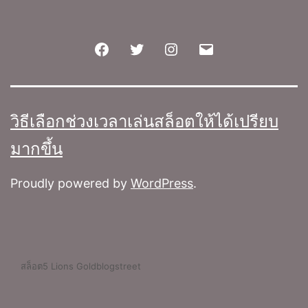
Facebook
Twitter
Instagram
Email
วิธีเลือกช่วงเวลาเล่นสล็อตให้ได้เปรียบ
มากขึ้น
Proudly powered by
WordPress
.
สล็อต
5 Lions Gold
blogstreet