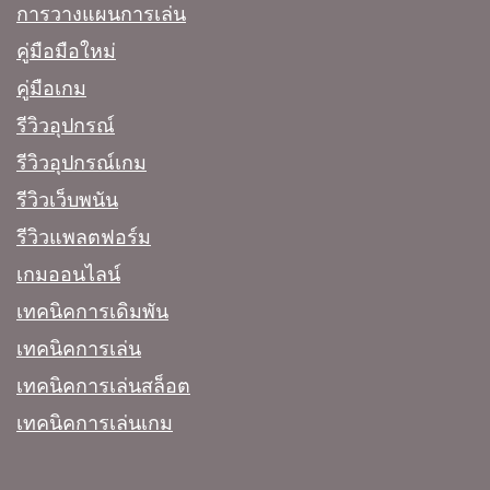
การวางแผนการเล่น
คู่มือมือใหม่
คู่มือเกม
รีวิวอุปกรณ์
รีวิวอุปกรณ์เกม
รีวิวเว็บพนัน
รีวิวแพลตฟอร์ม
เกมออนไลน์
เทคนิคการเดิมพัน
เทคนิคการเล่น
เทคนิคการเล่นสล็อต
เทคนิคการเล่นเกม