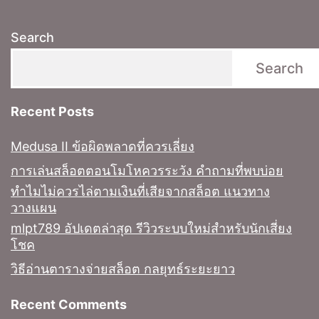
Search
Search
Recent Posts
Medusa II ข้อผิดพลาดที่ควรเลี่ยง
การเล่นสล็อตตอนโมโหควรระวัง คำถามที่พบบ่อย
ทำไมไม่ควรไล่ตามเงินที่เสียจากสล็อต แนวทาง
วางแผน
mlpt789 อัปเดตล่าสุด รีวิวระบบใหม่สำหรับนักเสี่ยง
โชค
วิธีอ่านตารางจ่ายสล็อต กลยุทธ์ระยะยาว
Recent Comments