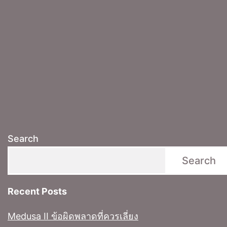
Search
Search
Recent Posts
Medusa II ข้อผิดพลาดที่ควรเลี่ยง