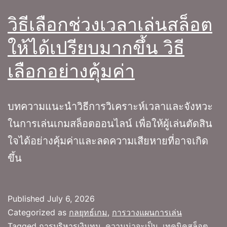
วิธีเลือกช่วงเวลาเล่นสล็อต
ให้ได้เปรียบมากขึ้น วิธี
เลือกอย่างคุ้มค่า
บทความแนะนำวิธีการวิเคราะห์เวลาและจังหวะ
ในการเล่นเกมสล็อตออนไลน์ เพื่อให้ผู้เล่นตัดสิน
ใจได้อย่างคุ้มค่าและลดความเสียหายที่อาจเกิด
ขึ้น
Published
July 6, 2026
Categorized as
กลยุทธ์เกม
,
การวางแผนการเล่น
Tagged
การบริหารเงินทุน
,
ความน่าจะเป็น
,
เทคนิคสล็อต
,