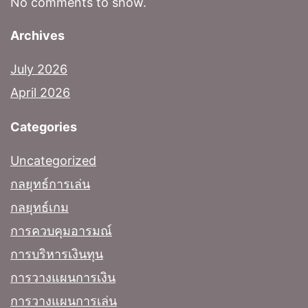
No comments to show.
Archives
July 2026
April 2026
Categories
Uncategorized
กลยุทธ์การเล่น
กลยุทธ์เกม
การควบคุมอารมณ์
การบริหารเงินทุน
การวางแผนการเงิน
การวางแผนการเล่น