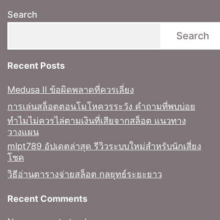
Search
Search
Recent Posts
Medusa II ข้อผิดพลาดที่ควรเลี่ยง
การเล่นสล็อตตอนโมโหควรระวัง คำถามที่พบบ่อย
ทำไมไม่ควรไล่ตามเงินที่เสียจากสล็อต แนวทาง
วางแผน
mlpt789 อัปเดตล่าสุด รีวิวระบบใหม่สำหรับนักเสี่ยง
โชค
วิธีอ่านตารางจ่ายสล็อต กลยุทธ์ระยะยาว
Recent Comments