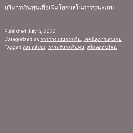
บริหารเงินทุนเพื่อเพิ่มโอกาสในการชนะเกม
Published
July 6, 2026
Categorized as
การวางแผนการเงิน
,
เทคนิคการเล่นเกม
Tagged
กลยุทธ์เกม
,
การบริหารเงินทุน
,
สล็อตออนไลน์