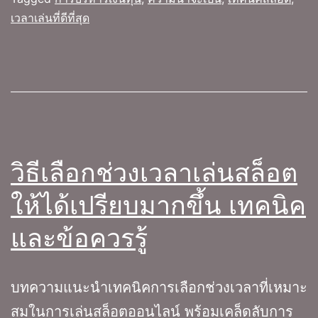
เวลาเล่นที่ดีที่สุด
วิธีเลือกช่วงเวลาเล่นสล็อต
ให้ได้เปรียบมากขึ้น เทคนิค
และข้อควรรู้
บทความแนะนำเทคนิคการเลือกช่วงเวลาที่เหมาะ
สมในการเล่นสล็อตออนไลน์ พร้อมเคล็ดลับการ