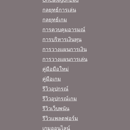
กลยุทธ์การเล่น
กลยุทธ์เกม
การควบคุมอารมณ์
การบริหารเงินทุน
การวางแผนการเงิน
การวางแผนการเล่น
คู่มือมือใหม่
คู่มือเกม
รีวิวอุปกรณ์
รีวิวอุปกรณ์เกม
รีวิวเว็บพนัน
รีวิวแพลตฟอร์ม
เกมออนไลน์