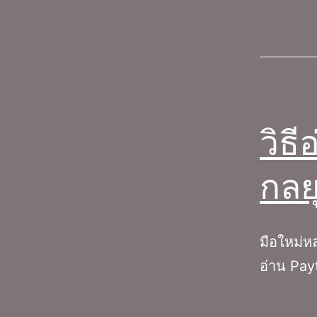
วิธ
กลย
มือใหม่ห
อ่าน Pay