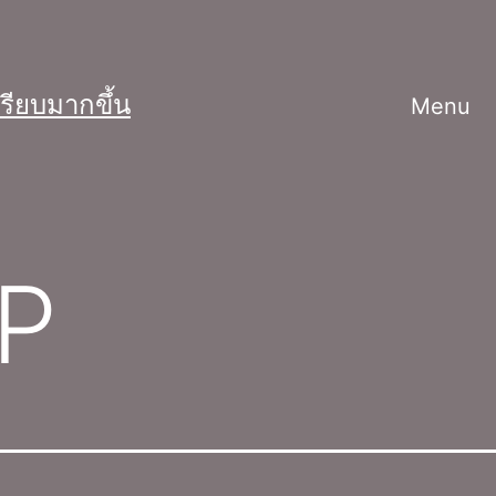
ปรียบมากขึ้น
Menu
P