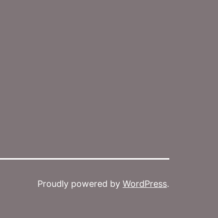
Proudly powered by
WordPress
.