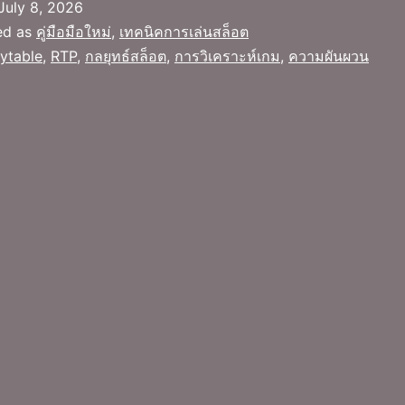
July 8, 2026
ed as
คู่มือมือใหม่
,
เทคนิคการเล่นสล็อต
ytable
,
RTP
,
กลยุทธ์สล็อต
,
การวิเคราะห์เกม
,
ความผันผวน