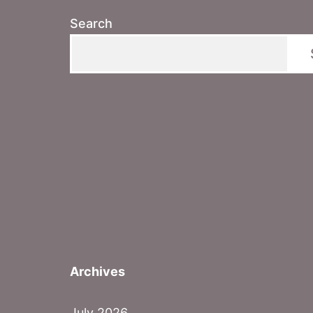
Search
Archives
July 2026