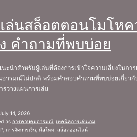
เล่นสล็อตตอนโมโหค
ัง คำถามที่พบบ่อย
ะนำสำหรับผู้เล่นที่ต้องการเข้าใจความเสี่ยงในการ
อารมณ์ไม่ปกติ พร้อมคำตอบคำถามที่พบบ่อยเกี่ยวก
ารวางแผนการเล่น
July 14, 2026
ed as
การควบคุมอารมณ์
,
เทคนิคการเล่นเกม
TP
,
การจัดการเงิน
,
มือใหม่
,
สล็อตออนไลน์