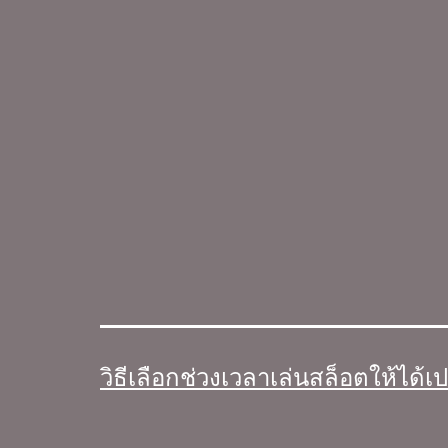
วิธีเลือกช่วงเวลาเล่นสล็อตให้ได้เ