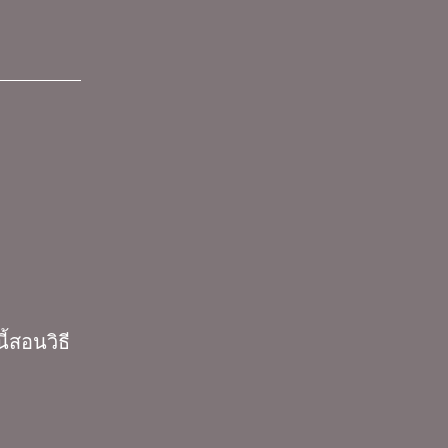
้สอนวิธี